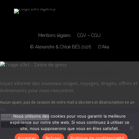
Mentions légales
CGV – CGU
© Alexandre & Chloé BÈS 2026
O'Aka
Inscrivez-vous à notre Newsletter
Soyez informé des nouveaux stages, voyages, tirages, offres et
évènements pour nous rencontrer.
Aucun spam, pas de cession de votre mail à des tiers et désinscription en un
clic.
Nous utilisons des cookies pour vous garantir la meilleure
expérience sur notre site web. Si vous continuez à utiliser ce
Je m'inscris
site, nous supposerons que vous en êtes satisfait.
Votre inscription s'est déroulée avec
Accepter
Refuser
Politique de confidentialité