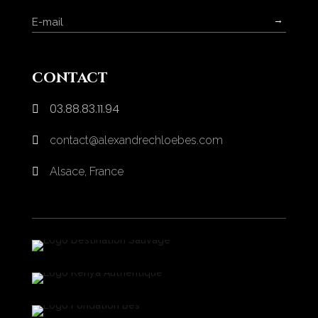
→
contact
03.88.83.11.94

contact@alexandrechloebes.com

Alsace, France
