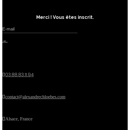
inscrivez-vous
Merci ! Vous êtes inscrit.
→
contact
03.88.83.11.94


contact@alexandrechloebes.com

Alsace, France