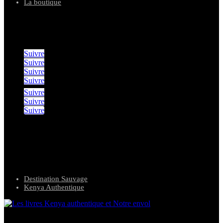
La boutique
suivez notre aventures
Suivre
Suivre
Suivre
Suivre
Suivre
Suivre
Suivre
nos agences de voyages
Destination Sauvage
Kenya Authentique