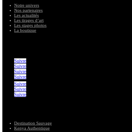
Notre univers
Nos partenaires
Les actualités
Les tirages d’art
Les stages photos
La boutique
suivez notre aventures
Suivre
Suivre
Suivre
Suivre
Suivre
Suivre
Suivre
nos agences de voyages
Destination Sauvage
Kenya Authentique