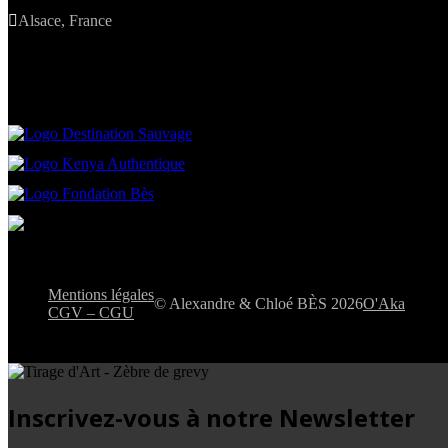

Alsace, France
Mentions légales
© Alexandre & Chloé BÈS 2026
O'Aka
CGV – CGU
Inscrivez-vous à notre Newsletter