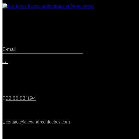
inscrivez-vous
→
contact
03.88.83.11.94


contact@alexandrechloebes.com