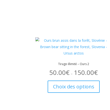
Tirage illimité – Ours 2
50.00
€
150.00
€
Plage
de
–
prix :
Ce
50.00€
à
produi
150.00€
Choix des options
a
plusie
variati