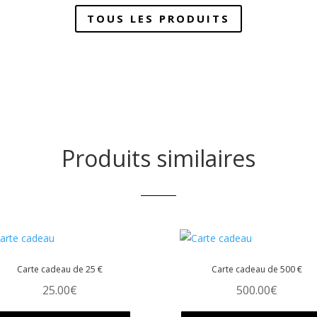
Les
TOUS LES PRODUITS
s
options
nt
peuvent
être
es
choisies
sur
la
page
du
Produits similaires
t
produit
Carte cadeau de 25 €
Carte cadeau de 500 €
25.00
€
500.00
€