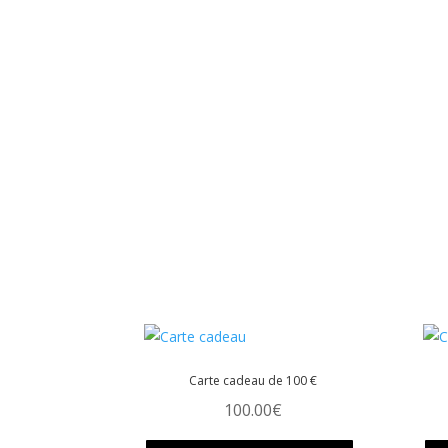
Les
option
peuve
être
choisi
sur
la
page
du
produi
Carte cadeau de 100 €
100.00
€