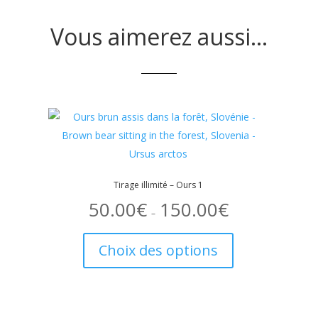
Vous aimerez aussi…
Tirage illimité – Ours 1
50.00
€
150.00
€
Plage
de
–
prix :
Ce
50.00€
à
t
produit
150.00€
Choix des options
a
urs
plusieurs
ons.
variations.