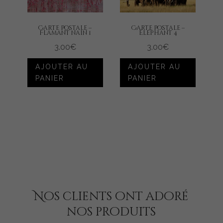
Carte Postale –
Carte Postale –
Flamant nain 1
Éléphant 4
3.00
€
3.00
€
AJOUTER AU
AJOUTER AU
PANIER
PANIER
Nos clients ont adoré
nos produits