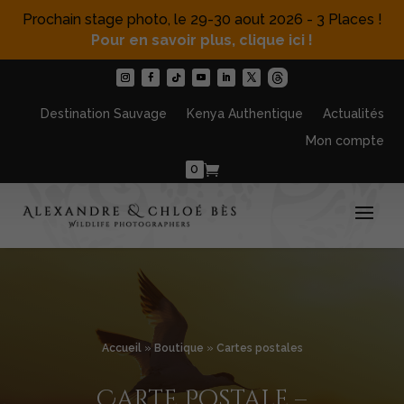
Prochain stage photo, le 29-30 aout 2026 - 3 Places !
Pour en savoir plus, clique ici !
Destination Sauvage
Kenya Authentique
Actualités
Mon compte
0
Accueil
»
Boutique
»
Cartes postales
Carte Postale –