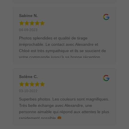
de remerciement qui est vraiment sympathique !
Chose que je n’ai jamais eu chez d’autres
créateurs. Je recommande ce livre pour tous les
Sabine N.
passionnés de nature et de photographie
animalière.
04-09-2023
Photos splendides et qualité de tirage
irréprochable. Le contact avec Alexandre et
Chloé est très sympathique et ils se soucient de
votre commande jusqu'à sa bonne réception.
Emballage et transport au top, j'ai commandé un
tirage 90x60 cm encadré dans une caisse
américaine. Le tableau était parfaitement protégé
Solène C.
pour son transport. Ce sera avec un grand plaisir
et en toute confiance que je commanderai
03-10-2022
d'autres tirages.
Superbes photos. Les couleurs sont magnifiques.
Très belle échange avec Alexandre, une
personne aimable qui répond aux attentes le plus
rapidement possible