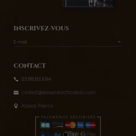
inscrivez-vous
→
contact
03.88.83.11.94

contact@alexandrechloebes.com

Alsace, France
