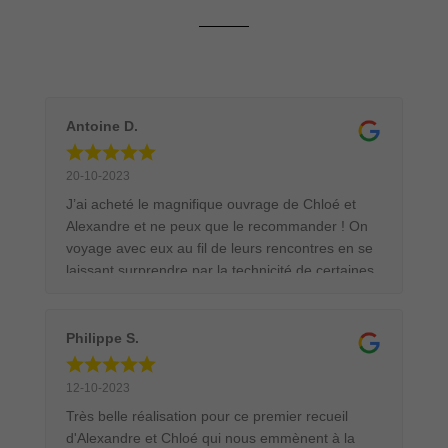
Antoine D.
20-10-2023
J’ai acheté le magnifique ouvrage de Chloé et
Alexandre et ne peux que le recommander ! On
voyage avec eux au fil de leurs rencontres en se
laissant surprendre par la technicité de certaines
images et leur amour de la nature se ressent au
fil des pages. Le livre fera un superbe cadeau à
tous ceux qui sont sensibles à la beauté des
Philippe S.
animaux et aux jolis objets. Bravo à tous les deux
pour votre parcours exemplaire !
12-10-2023
Très belle réalisation pour ce premier recueil
d'Alexandre et Chloé qui nous emmènent à la