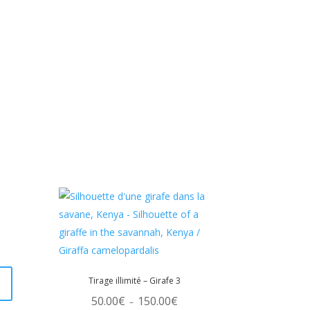
ge
Ce
 :
00€
produit
Tirage illimité – Girafe 3
.00€
a
Plage
50.00
€
150.00
€
–
de