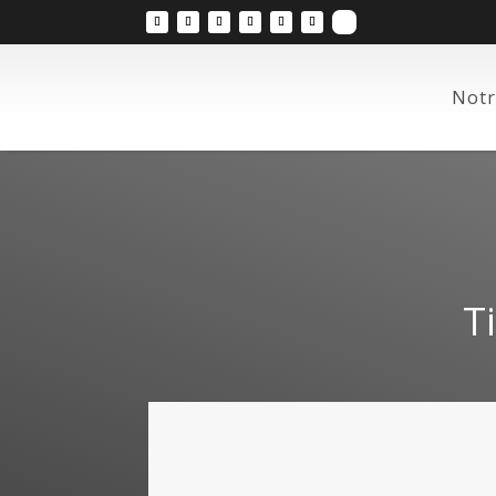
Notr
T