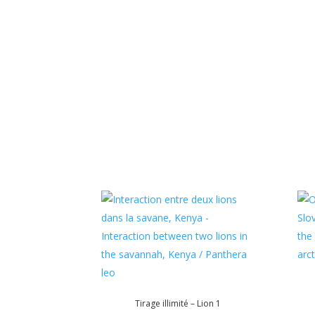
être
choisi
sur
la
page
du
produi
Tirage illimité – Lion 1