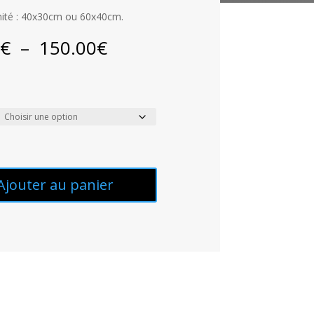
imité : 40x30cm ou 60x40cm.
Plage
0
€
–
150.00
€
de
prix :
50.00€
à
150.00€
Ajouter au panier