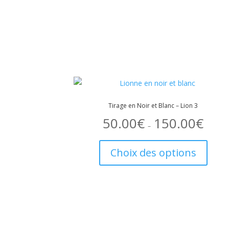
Tirage en Noir et Blanc – Lion 3
50.00
€
150.00
€
Plage
de
–
prix :
Ce
50.00€
à
produi
150.00€
Choix des options
a
plusie
variati
Les
option
peuve