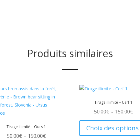
être
es
choisies
sur
la
page
du
Produits similaires
t
produit
Tirage illimité – Cerf 1
Pla
50.00
€
150.00
€
–
de
prix
50.
à
Choix des options
Tirage illimité – Ours 1
150
Plage
50.00
€
150.00
€
–
de