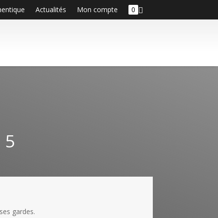
hentique
Actualités
Mon compte
0
 5
 ses gardes.