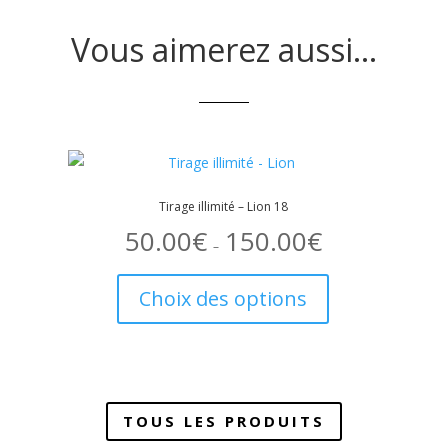
Vous aimerez aussi…
Tirage illimité – Lion 18
50.00
€
150.00
€
Plage
de
–
prix :
Ce
50.00€
à
t
produit
150.00€
Choix des options
a
urs
plusieurs
ons.
variations.
Les
TOUS LES PRODUITS
s
options
nt
peuvent