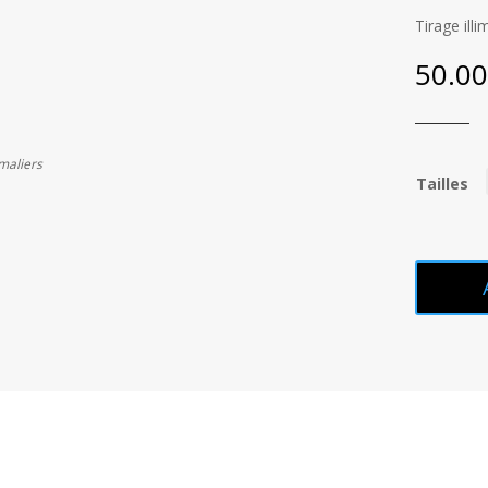
Tirage ill
50.0
maliers
Tailles