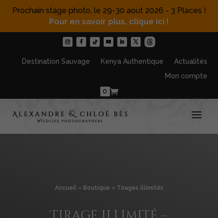
Prochain stage photo, le 29-30 aout 2026 - 3 Places !
Pour en savoir plus, clique ici !
Destination Sauvage
Kenya Authentique
Actualités
Mon compte
0
Accueil
»
Boutique
»
Tirages illimités
Tirage illimité –