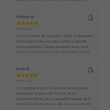
illustrent ce bel ouvrage sont une invitation au
voyage et à la découverte de cette merveilleuse
nature qui nous entoure.
Philippe M.
16-09-2023
J’ai eu honneur de rencontrer Chloé et Alexandre
a l’occasion d’une exposition photo a laquelle
nous participions. Depuis quelques jours, nous
avons ce premier livre qu’ils ont produit « Notre
Envol ». Ils nous révèlent ce qui les a conduit à
devenir photographe professionnel le tout illustré
de très belles photos. Si vous êtes un peu
Kevin B.
curieux laissez vous tenter par cet ouvrage.
15-09-2023
Un magnifique livre ! On a envie de prendre le
temps pour le parcourir. De plus, je l’ai
précommandé et j’ai eu l’agréable surprise de le
recevoir sans m’y attendre
, avec un petit mot
de remerciement qui est vraiment sympathique !