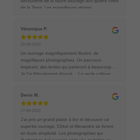
découverte de la faune sauvage aux quatre coins
de la Terre. Les magnifiques photos
judicieusement sélectionnées et mises en page,
font l'objet d'une impression soignée sur un
papier de qualité. Le tout est accompagné de
Véronique P.
très beaux textes dans lesquels le jeune couple
nous partage anecdotes et circonstances des
20-09-2023
prises de vue. En bref, un splendide ouvrage qui
Un ouvrage magnifiquement illustré, de
trouvera une bonne place dans la bibliothèque
magnifiques photographies. Un parcours
des passionnés de la Nature et de ses animaux.
inspirant, des textes qui parleront à beaucoup….
Je l’ai littéralement dévoré… La seule critique
possible: c’est trop court!!! J’espère en lire
beaucoup d’autres. Merci pour ce superbe livre.
Denis M.
17-09-2023
J’ai pris un grand plaisir à lire et découvrir ce
superbe ouvrage, Chloé et Alexandre se livrent
en toute simplicité. Les photographies qui