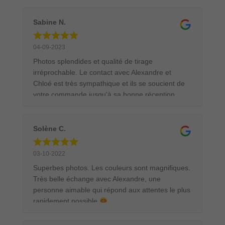
Chose que je n’ai jamais eu chez d’autres
créateurs. Je recommande ce livre pour tous les
Sabine N.
passionnés de nature et de photographie
animalière.
04-09-2023
Photos splendides et qualité de tirage
irréprochable. Le contact avec Alexandre et
Chloé est très sympathique et ils se soucient de
votre commande jusqu'à sa bonne réception.
Emballage et transport au top, j'ai commandé un
tirage 90x60 cm encadré dans une caisse
américaine. Le tableau était parfaitement protégé
Solène C.
pour son transport. Ce sera avec un grand plaisir
et en toute confiance que je commanderai
03-10-2022
d'autres tirages.
Superbes photos. Les couleurs sont magnifiques.
Très belle échange avec Alexandre, une
personne aimable qui répond aux attentes le plus
rapidement possible