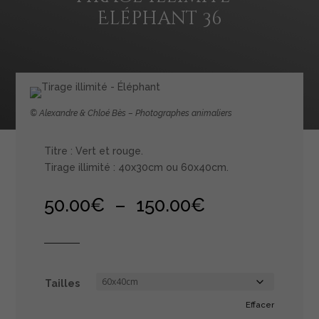
Eléphant 36
© Alexandre & Chloé Bès – Photographes animaliers
Titre : Vert et rouge.
Tirage illimité : 40x30cm ou 60x40cm.
Plage
50.00
€
–
150.00
€
de
prix :
50.00€
à
150.00€
Tailles
Effacer