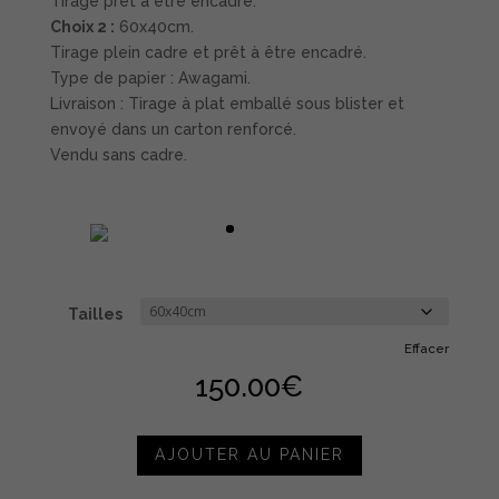
Tirage prêt à être encadré.
Choix 2 :
60x40cm.
Tirage plein cadre et prêt à être encadré.
Type de papier : Awagami.
Livraison : Tirage à plat emballé sous blister et
envoyé dans un carton renforcé.
Vendu sans cadre.
Tailles
Effacer
150.00
€
AJOUTER AU PANIER