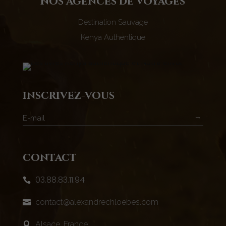
nos agences de voyages
Destination Sauvage
Kenya Authentique
inscrivez-vous
→
contact
03.88.83.11.94

contact@alexandrechloebes.com

Alsace, France
