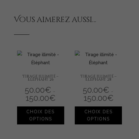
Vous aimerez aussi…
Tirage illimité –
Tirage illimité –
Eléphant 26
Eléphant 28
50.00
€
50.00
€
–
–
150.00
€
Plage
150.00
€
Plage
de
de
prix :
prix :
Ce
Ce
50.00€
50.00€
à
à
CHOIX DES
CHOIX DES
produit
produit
150.00€
150.00€
OPTIONS
OPTIONS
a
a
plusieurs
plusieur
variations.
variation