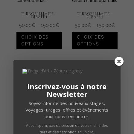
la
page
Tirage illimité –
Tirage illimité –
page
du
Girafe 1
Girafe 3
du
produit
50.00
€
150.00
€
Plage
50.00
€
150.00
€
Plage
–
–
de
de
produit
Ce
Ce
prix :
prix :
50.00€
50.00€
CHOIX DES
CHOIX DES
à
produit
à
produit
150.00€
150.00€
OPTIONS
OPTIONS
a
a
plusieurs
plusieur
variations.
variation
Les
Les
options
options
Inscrivez-vous à notre
peuvent
peuven
Newsletter
être
être
choisies
choisies
Soyez informé des nouveaux stages,
voyages, tirages, offres et évènements
sur
sur
Nos clients ont adoré
pour nous rencontrer.
la
la
nos produits
page
page
Aucun spam, pas de cession de votre mail à des
tiers et désinscription en un clic.
du
du