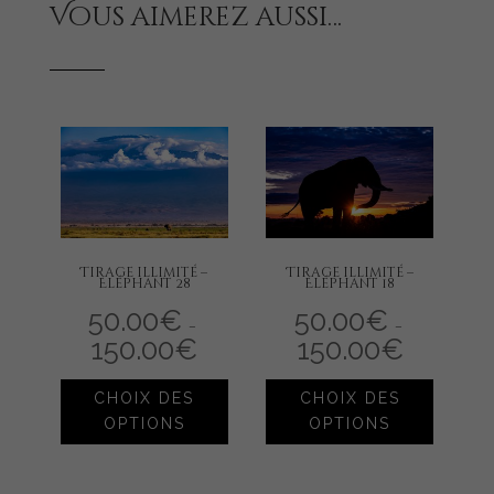
Vous aimerez aussi…
Tirage illimité –
Tirage illimité –
Eléphant 28
Eléphant 18
50.00
€
50.00
€
–
–
150.00
€
Plage
150.00
€
Plage
de
de
prix :
prix :
Ce
Ce
50.00€
50.00€
à
à
CHOIX DES
CHOIX DES
produit
produit
150.00€
150.00€
OPTIONS
OPTIONS
a
a
plusieurs
plusieur
variations.
variation