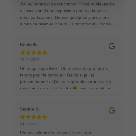
J’ai eu honneur de rencontrer Chloé et Alexandre
a l’occasion d’une exposition photo a laquelle
nous participions. Depuis quelques jours, nous
avons ce premier livre qu’ils ont produit « Notre
Envol ». Ils nous révèlent ce qui les a conduit à
devenir photographe professionnel le tout illustré
de très belles photos. Si vous êtes un peu
Kevin B.
curieux laissez vous tenter par cet ouvrage.
15-09-2023
Un magnifique livre ! On a envie de prendre le
temps pour le parcourir. De plus, je l’ai
précommandé et j’ai eu l’agréable surprise de le
recevoir sans m’y attendre
, avec un petit mot
de remerciement qui est vraiment sympathique !
Chose que je n’ai jamais eu chez d’autres
créateurs. Je recommande ce livre pour tous les
Sabine N.
passionnés de nature et de photographie
animalière.
04-09-2023
Photos splendides et qualité de tirage