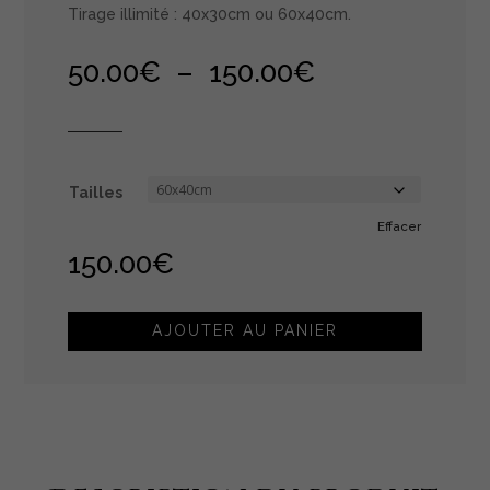
Tirage illimité : 40x30cm ou 60x40cm.
Plage
50.00
€
–
150.00
€
de
prix :
50.00€
à
150.00€
Tailles
Effacer
150.00
€
AJOUTER AU PANIER