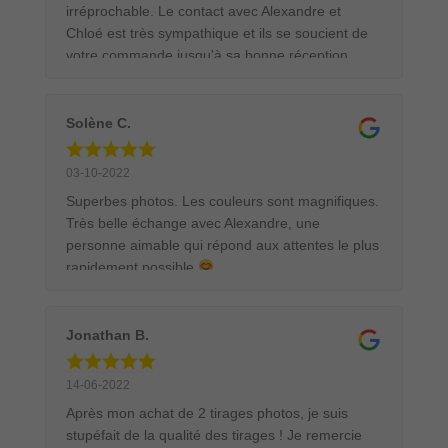
irréprochable. Le contact avec Alexandre et
Chloé est très sympathique et ils se soucient de
votre commande jusqu'à sa bonne réception.
Emballage et transport au top, j'ai commandé un
tirage 90x60 cm encadré dans une caisse
américaine. Le tableau était parfaitement protégé
Solène C.
pour son transport. Ce sera avec un grand plaisir
et en toute confiance que je commanderai
03-10-2022
d'autres tirages.
Superbes photos. Les couleurs sont magnifiques.
Très belle échange avec Alexandre, une
personne aimable qui répond aux attentes le plus
rapidement possible
Jonathan B.
14-06-2022
Après mon achat de 2 tirages photos, je suis
stupéfait de la qualité des tirages ! Je remercie