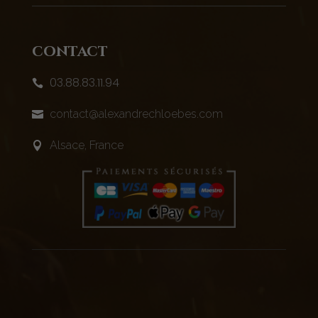
contact
03.88.83.11.94

contact@alexandrechloebes.com

Alsace, France
