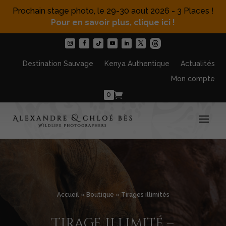
Prochain stage photo, le 29-30 aout 2026 - 3 Places !
Pour en savoir plus, clique ici !
Destination Sauvage
Kenya Authentique
Actualités
Mon compte
0
Accueil
»
Boutique
»
Tirages illimités
Tirage illimité –