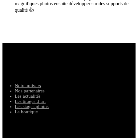
magnifiques photos ensuite développer sur des supports de
qualité 👍
photograph
e
s animaliers
Notre univers
Nos partenaires
Les actualités
Les tirages d’art
Les stages photos
La boutique
suivez notre aventures