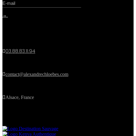
→
contact
03.88.83.11.94


contact@alexandrechloebes.com

Alsace, France