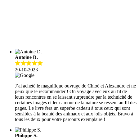
options
sur
peuvent
la
être
page
choisies
du
sur
produit
la
page
Nos clients ont adoré nos produits
du
produit
Antoine D.
20-10-2023
J’ai acheté le magnifique ouvrage de Chloé et Alexandre et ne
peux que le recommander ! On voyage avec eux au fil de
leurs rencontres en se laissant surprendre par la technicité de
certaines images et leur amour de la nature se ressent au fil des
pages. Le livre fera un superbe cadeau à tous ceux qui sont
sensibles à la beauté des animaux et aux jolis objets. Bravo à
tous les deux pour votre parcours exemplaire !
Philippe S.