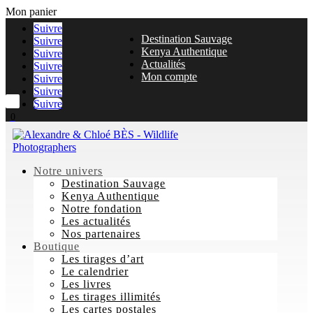
Mon panier
Suivre
Destination Sauvage
Suivre
Kenya Authentique
Suivre
Actualités
Suivre
Mon compte
Suivre
Suivre
Suivre
0
Notre univers
Destination Sauvage
Kenya Authentique
Notre fondation
Les actualités
Nos partenaires
Boutique
Les tirages d’art
Le calendrier
Les livres
Les tirages illimités
Les cartes postales