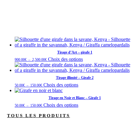
illimité
-
Girafe
3
Vous aimerez aussi…
Vous aimerez peut-être aussi…
Tirage d’Art – girafe 1
Plage
Ce
Choix des options
900.00
€
–
2,500.00
€
de
produit
prix :
900.00€
a
à
plusieurs
2,500.00€
Tirage illimité – Girafe 2
variations.
Plage
Ce
Choix des options
50.00
€
–
150.00
€
Les
de
produit
prix :
options
50.00€
a
peuvent
Tirage en Noir et Blanc – Girafe 1
à
plusieurs
150.00€
être
Plage
Ce
Choix des options
50.00
€
–
150.00
€
variations.
de
choisies
produit
prix :
Les
sur
50.00€
TOUS LES PRODUITS
a
options
à
la
plusieurs
150.00€
peuvent
page
variations.
être
du
Les
choisies
produit