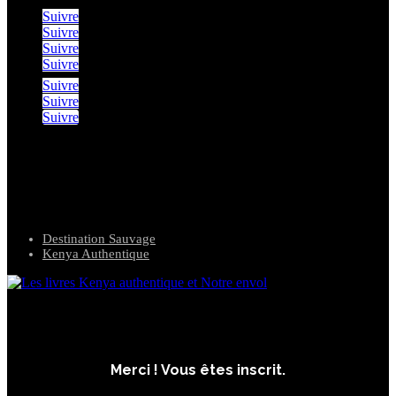
Suivre
Suivre
Suivre
Suivre
Suivre
Suivre
Suivre
nos agences de voyages
Destination Sauvage
Kenya Authentique
inscrivez-vous
Merci ! Vous êtes inscrit.