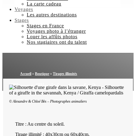
La carte cadeau
Voyages
Les autres destinations
Stages
Stages en France
Voyages photo à l’étranger
Louer les affûts photos
Nos stagiaires ont du talent
Accueil
»
Boutique
»
Tirages illimités
Tirage illimité – Girafe 3
© Alexandre & Chloé Bès – Photographes animaliers
Titre : Au centre du soleil.
Tirage illimité : 40x30cm ou 60x40cm.