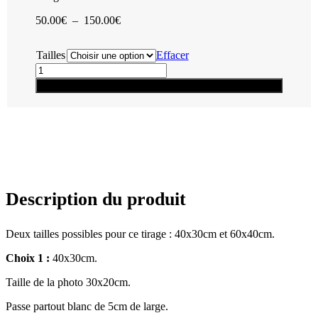
Plage
50.00
€
–
150.00
€
de
prix :
Tailles
Effacer
50.00€
quantité
à
de
150.00€
Ajouter au panier
Tirage
illimité
-
Girafe
3
Description du produit
Deux tailles possibles pour ce tirage : 40x30cm et 60x40cm.
Choix 1 :
40x30cm.
Taille de la photo 30x20cm.
Passe partout blanc de 5cm de large.