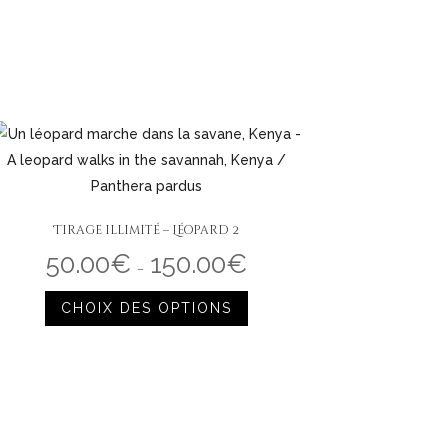
Tirage illimité – Léopard 2
50.00
€
150.00
€
Plage
de
–
prix :
Ce
50.00€
à
CHOIX DES OPTIONS
produit
150.00€
a
plusieurs
variations.
Les
options