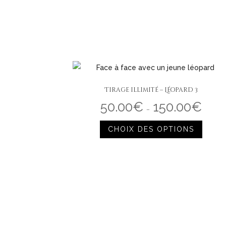
Tirage illimité – Léopard 3
50.00
€
150.00
€
Plage
de
–
prix :
Ce
50.00€
à
CHOIX DES OPTIONS
produi
150.00€
a
plusieu
variati
Les
option
peuve
être