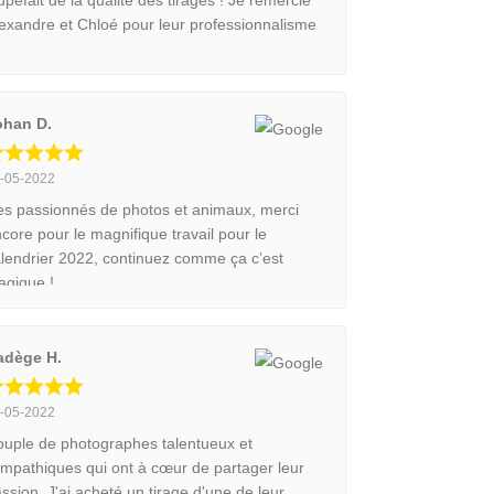
exandre et Chloé pour leur professionnalisme
ohan D.
-05-2022
s passionnés de photos et animaux, merci
core pour le magnifique travail pour le
lendrier 2022, continuez comme ça c’est
agique !
adège H.
-05-2022
uple de photographes talentueux et
mpathiques qui ont à cœur de partager leur
ssion. J'ai acheté un tirage d'une de leur