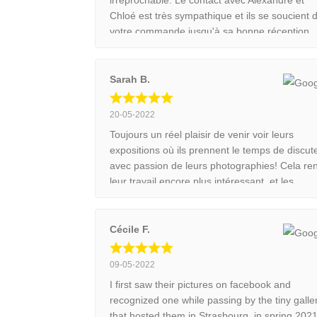
Chloé est très sympathique et ils se soucient 
votre commande jusqu'à sa bonne réception.
Emballage et transport au top, j'ai commandé
un tirage 90x60 cm encadré dans une caisse
américaine. Le tableau était parfaitement
Sarah B.
protégé pour son transport. Ce sera avec un
grand plaisir et en toute confiance que je
20-05-2022
commanderai d'autres tirages.
Toujours un réel plaisir de venir voir leurs
expositions où ils prennent le temps de discut
avec passion de leurs photographies! Cela re
leur travail encore plus intéressant, et les
photos d'autant plus belles. Très satisfaite du
calendrier 2022 ! commandé 3x pour l'offrir a
reste de la famille.
Cécile F.
09-05-2022
I first saw their pictures on facebook and
recognized one while passing by the tiny galle
that hosted them in Strasbourg, in spring 2021