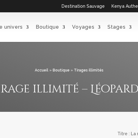
Destination Sauvage
Kenya Authe
e univers
Boutique
Voyages
Stages
Accueil
»
Boutique
»
Tirages illimités
irage illimité – Léopard
Titre : La