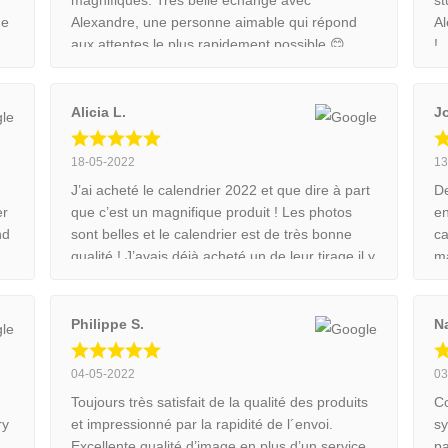
de
Alexandre, une personne aimable qui répond
Al
aux attentes le plus rapidement possible 😊
!
Alicia L.
J
18-05-2022
13
J’ai acheté le calendrier 2022 et que dire à part
De
er
que c’est un magnifique produit ! Les photos
en
nd
sont belles et le calendrier est de très bonne
ca
qualité ! J’avais déjà acheté un de leur tirage il y
m
a une paire d’années et honnêtement la qualité
u
est toujours au rendez vous ! Je recommande
ce couple de photographe mais surtout le
Philippe S.
N
travail qu’ils font derrière !
04-05-2022
03
Toujours très satisfait de la qualité des produits
Co
ry
et impressionné par la rapidité de l´envoi.
sy
.
Excellente qualité d’image en plus d’un service
pa