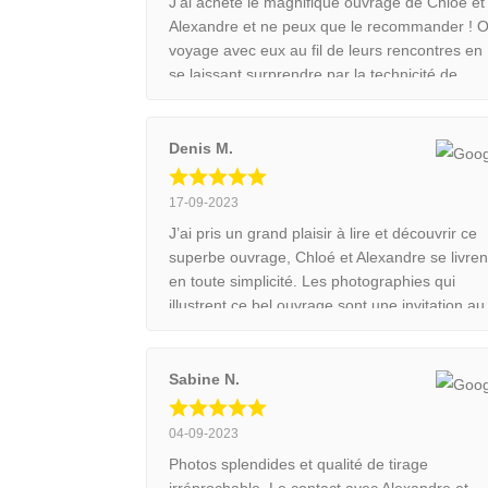
J’ai acheté le magnifique ouvrage de Chloé et
Alexandre et ne peux que le recommander ! 
voyage avec eux au fil de leurs rencontres en
se laissant surprendre par la technicité de
certaines images et leur amour de la nature s
ressent au fil des pages. Le livre fera un
superbe cadeau à tous ceux qui sont sensible
Denis M.
à la beauté des animaux et aux jolis objets.
Bravo à tous les deux pour votre parcours
17-09-2023
exemplaire !
J’ai pris un grand plaisir à lire et découvrir ce
superbe ouvrage, Chloé et Alexandre se livren
en toute simplicité. Les photographies qui
illustrent ce bel ouvrage sont une invitation au
voyage et à la découverte de cette merveilleu
nature qui nous entoure.
Sabine N.
04-09-2023
Photos splendides et qualité de tirage
irréprochable. Le contact avec Alexandre et