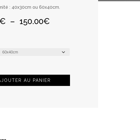
limité : 40x30cm ou 60x40cm.
Plage
€
–
150.00
€
de
prix :
50.00€
à
150.00€
AJOUTER AU PANIER