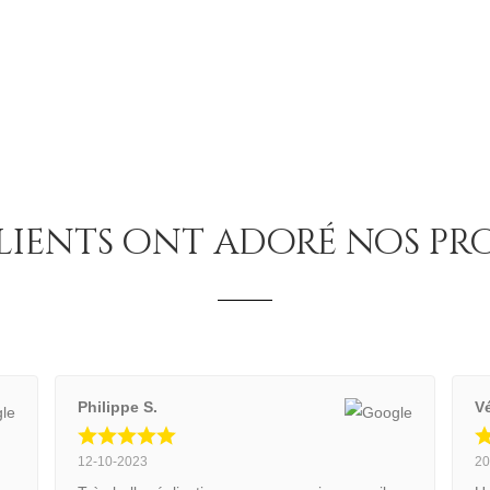
s
choisies
sur
la
page
du
t
produit
lients ont adoré nos pr
Philippe S.
V
12-10-2023
20