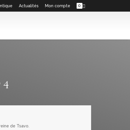
0
ntique
Actualités
Mon compte
 4
 reine de Tsavo.