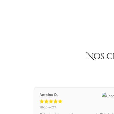
choisie
sur
la
page
du
produi
Nos c
Antoine D.
20-10-2023