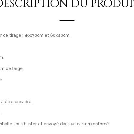
Description du produi
ur ce tirage : 40x30cm et 60x40cm.
m.
cm de large.
é.
 à être encadré.
.
emballé sous blister et envoyé dans un carton renforcé.