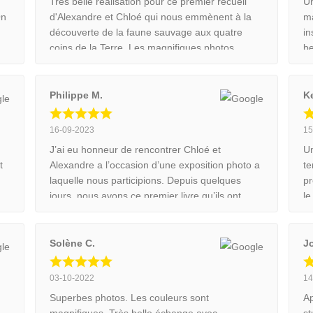
Très belle réalisation pour ce premier recueil
Un
On
d'Alexandre et Chloé qui nous emmènent à la
ma
découverte de la faune sauvage aux quatre
in
coins de la Terre. Les magnifiques photos
be
e
judicieusement sélectionnées et mises en page,
se
font l'objet d'une impression soignée sur un
J’
s
papier de qualité. Le tout est accompagné de
ce
Philippe M.
K
très beaux textes dans lesquels le jeune couple
nous partage anecdotes et circonstances des
16-09-2023
15
prises de vue. En bref, un splendide ouvrage
J’ai eu honneur de rencontrer Chloé et
Un
qui trouvera une bonne place dans la
t
Alexandre a l’occasion d’une exposition photo a
te
bibliothèque des passionnés de la Nature et de
laquelle nous participions. Depuis quelques
pr
ses animaux.
jours, nous avons ce premier livre qu’ils ont
le
se
produit « Notre Envol ». Ils nous révèlent ce qui
mo
les a conduit à devenir photographe
sy
professionnel le tout illustré de très belles
d’
Solène C.
J
photos. Si vous êtes un peu curieux laissez
po
vous tenter par cet ouvrage.
ph
03-10-2022
14
Superbes photos. Les couleurs sont
Ap
magnifiques. Très belle échange avec
st