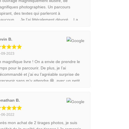
 ouvrage magnifiquement illustré, de
gnifiques photographies. Un parcours
spirant, des textes qui parleront à
aucoup…. Je l’ai littéralement dévoré… La
ule critique possible: c’est trop court!!!
espère en lire beaucoup d’autres. Merci pour
 superbe livre.
evin B.
-09-2023
 magnifique livre ! On a envie de prendre le
mps pour le parcourir. De plus, je l’ai
écommandé et j’ai eu l’agréable surprise de
 recevoir sans m’y attendre 😁, avec un petit
t de remerciement qui est vraiment
mpathique ! Chose que je n’ai jamais eu chez
autres créateurs. Je recommande ce livre
onathan B.
ur tous les passionnés de nature et de
otographie animalière.
-06-2022
rès mon achat de 2 tirages photos, je suis
upéfait de la qualité des tirages ! Je remercie