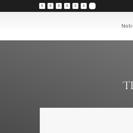
Notr
T