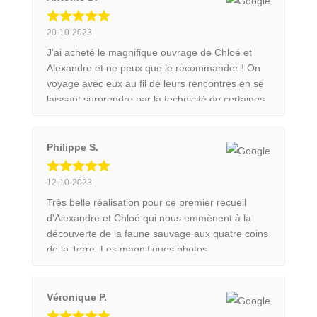
20-10-2023
J’ai acheté le magnifique ouvrage de Chloé et
Alexandre et ne peux que le recommander ! On
voyage avec eux au fil de leurs rencontres en se
laissant surprendre par la technicité de certaines
images et leur amour de la nature se ressent au
fil des pages. Le livre fera un superbe cadeau à
tous ceux qui sont sensibles à la beauté des
Philippe S.
animaux et aux jolis objets. Bravo à tous les deux
pour votre parcours exemplaire !
12-10-2023
Très belle réalisation pour ce premier recueil
d'Alexandre et Chloé qui nous emmènent à la
découverte de la faune sauvage aux quatre coins
de la Terre. Les magnifiques photos
judicieusement sélectionnées et mises en page,
font l'objet d'une impression soignée sur un
papier de qualité. Le tout est accompagné de
Véronique P.
très beaux textes dans lesquels le jeune couple