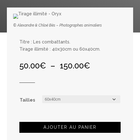
© Alexandre & Chloé Bès – Photographes animaliers
Titre : Les combattants.
Tirage illimité : 40x30cm ou 60x40cm.
Plage
50.00
€
–
150.00
€
de
prix :
50.00€
à
150.00€
Tailles
AJOUTER AU PANIER