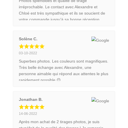
Photos splendides et qualité de tirage
irréprochable. Le contact avec Alexandre et
Chloé est très sympathique et ils se soucient de
votre commande jusqu'à sa bonne réception.
Emballage et transport au top, j'ai commandé un
tirage 90x60 cm encadré dans une caisse
américaine. Le tableau était parfaitement protégé
Solène C.
pour son transport. Ce sera avec un grand plaisir
et en toute confiance que je commanderai
03-10-2022
d'autres tirages.
Superbes photos. Les couleurs sont magnifiques.
Très belle échange avec Alexandre, une
personne aimable qui répond aux attentes le plus
rapidement possible 😊
Jonathan B.
14-06-2022
Après mon achat de 2 tirages photos, je suis