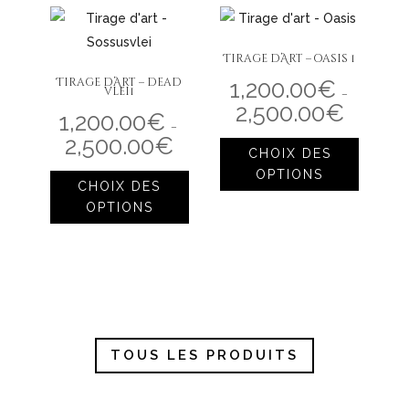
Tirage d’Art – oasis 1
Tirage d’Art – dead
1,200.00
€
vlei1
–
2,500.00
€
Plage
1,200.00
€
de
–
prix :
Ce
2,500.00
€
Plage
1,200.00€
de
à
CHOIX DES
produit
prix :
2,500.00€
Ce
1,200.00€
OPTIONS
à
a
CHOIX DES
produit
2,500.00€
plusieur
OPTIONS
a
variation
plusieurs
Les
variations.
options
Les
peuven
options
être
peuvent
choisies
TOUS LES PRODUITS
être
sur
choisies
la
sur