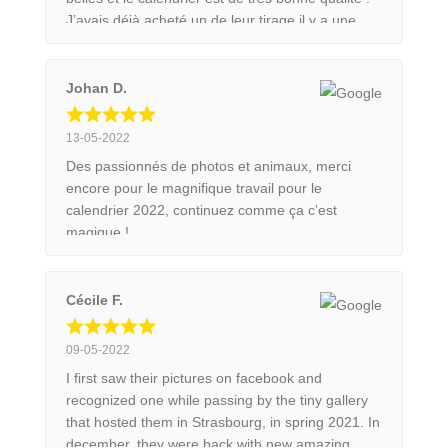
J’avais déjà acheté un de leur tirage il y a une
paire d’années et honnêtement la qualité est
toujours au rendez vous ! Je recommande ce
couple de photographe mais surtout le travail
Johan D.
qu’ils font derrière !
13-05-2022
Des passionnés de photos et animaux, merci
encore pour le magnifique travail pour le
calendrier 2022, continuez comme ça c’est
magique !
Cécile F.
09-05-2022
I first saw their pictures on facebook and
recognized one while passing by the tiny gallery
that hosted them in Strasbourg, in spring 2021. In
december, they were back with new amazing