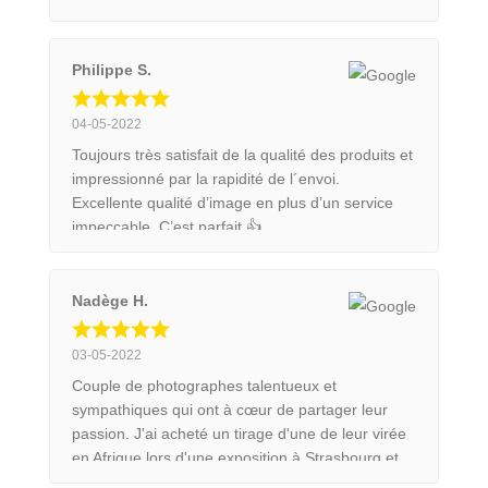
photos and adventures. It was such a pleasure to
be able to speak with them and know the little
stories behind each shot. Their photos are
Philippe S.
beautiful. Some are really typical of wildlife shots
and reveal the beauty of the subjects, some
04-05-2022
others are really graphic and centered on the
Toujours très satisfait de la qualité des produits et
colours or the lines. Hence, according to what
impressionné par la rapidité de l´envoi.
makes you vibrate, you have a wide range of
Excellente qualité d’image en plus d’un service
shots to choose from. They really do have an eye
impeccable. C’est parfait 👍
to bring a little part of nature alive on paper.
Nadège H.
03-05-2022
Couple de photographes talentueux et
sympathiques qui ont à cœur de partager leur
passion. J'ai acheté un tirage d'une de leur virée
en Afrique lors d'une exposition à Strasbourg et
j'en suis ravie.