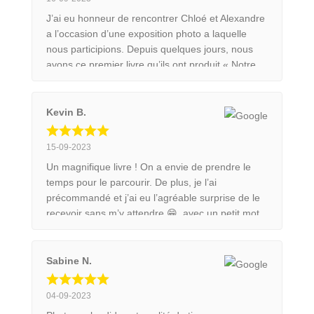
J’ai eu honneur de rencontrer Chloé et Alexandre
a l’occasion d’une exposition photo a laquelle
nous participions. Depuis quelques jours, nous
avons ce premier livre qu’ils ont produit « Notre
Envol ». Ils nous révèlent ce qui les a conduit à
devenir photographe professionnel le tout illustré
de très belles photos. Si vous êtes un peu
Kevin B.
curieux laissez vous tenter par cet ouvrage.
15-09-2023
Un magnifique livre ! On a envie de prendre le
temps pour le parcourir. De plus, je l’ai
précommandé et j’ai eu l’agréable surprise de le
recevoir sans m’y attendre 😁, avec un petit mot
de remerciement qui est vraiment sympathique !
Chose que je n’ai jamais eu chez d’autres
créateurs. Je recommande ce livre pour tous les
Sabine N.
passionnés de nature et de photographie
animalière.
04-09-2023