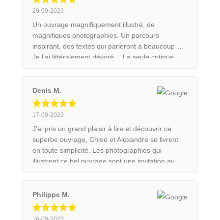
nous partage anecdotes et circonstances des
20-09-2023
prises de vue. En bref, un splendide ouvrage qui
Un ouvrage magnifiquement illustré, de
trouvera une bonne place dans la bibliothèque
magnifiques photographies. Un parcours
des passionnés de la Nature et de ses animaux.
inspirant, des textes qui parleront à beaucoup….
Je l’ai littéralement dévoré… La seule critique
possible: c’est trop court!!! J’espère en lire
beaucoup d’autres. Merci pour ce superbe livre.
Denis M.
17-09-2023
J’ai pris un grand plaisir à lire et découvrir ce
superbe ouvrage, Chloé et Alexandre se livrent
en toute simplicité. Les photographies qui
illustrent ce bel ouvrage sont une invitation au
voyage et à la découverte de cette merveilleuse
nature qui nous entoure.
Philippe M.
16-09-2023