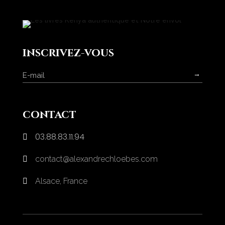
inscrivez-vous
→
contact
03.88.83.11.94

contact@alexandrechloebes.com

Alsace, France
