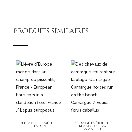
page
la
du
page
produit
du
Produits similaires
produit
Tirage illimité –
Tirage en Noir et
Lièvre 2
Blanc – Cheval
Camargue 1