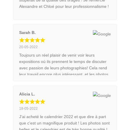
stupéfait de la qualité des tirages ! Je remercie
Alexandre et Chloé pour leur professionnalisme !
Sarah B.
20-05-2022
Toujours un réel plaisir de venir voir leurs
expositions où ils prennent le temps de discuter
avec passion de leurs photographies! Cela rend
leur travail encore plus intéressant, et les photos
d'autant plus belles. Très satisfaite du calendrier
2022 ! commandé 3x pour l'offrir au reste de la
famille.
Alicia L.
18-05-2022
J’ai acheté le calendrier 2022 et que dire à part
que c’est un magnifique produit ! Les photos sont
belles et le calendrier est de très bonne qualité !