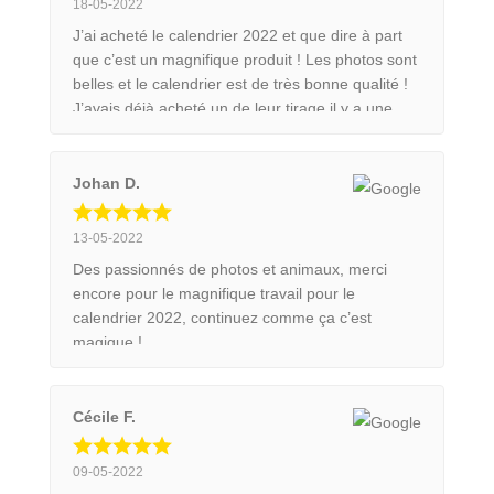
18-05-2022
J’ai acheté le calendrier 2022 et que dire à part
que c’est un magnifique produit ! Les photos sont
belles et le calendrier est de très bonne qualité !
J’avais déjà acheté un de leur tirage il y a une
paire d’années et honnêtement la qualité est
toujours au rendez vous ! Je recommande ce
couple de photographe mais surtout le travail
Johan D.
qu’ils font derrière !
13-05-2022
Des passionnés de photos et animaux, merci
encore pour le magnifique travail pour le
calendrier 2022, continuez comme ça c’est
magique !
Cécile F.
09-05-2022