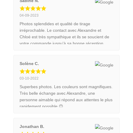
créateurs. Je recommande ce livre pour tous les
Sabine N.
passionnés de nature et de photographie
animalière.
04-09-2023
Photos splendides et qualité de tirage
irréprochable. Le contact avec Alexandre et
Chloé est très sympathique et ils se soucient de
votre commande jusqu'à sa bonne réception.
Emballage et transport au top, j'ai commandé un
tirage 90x60 cm encadré dans une caisse
américaine. Le tableau était parfaitement protégé
Solène C.
pour son transport. Ce sera avec un grand plaisir
et en toute confiance que je commanderai
03-10-2022
d'autres tirages.
Superbes photos. Les couleurs sont magnifiques.
Très belle échange avec Alexandre, une
personne aimable qui répond aux attentes le plus
rapidement possible 😊
Jonathan B.