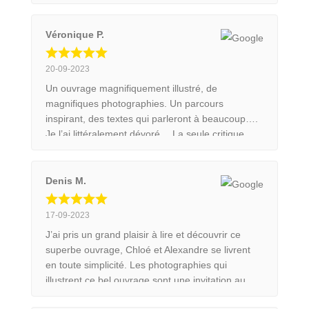
judicieusement sélectionnées et mises en page,
font l'objet d'une impression soignée sur un
papier de qualité. Le tout est accompagné de
Véronique P.
très beaux textes dans lesquels le jeune couple
nous partage anecdotes et circonstances des
20-09-2023
prises de vue. En bref, un splendide ouvrage qui
Un ouvrage magnifiquement illustré, de
trouvera une bonne place dans la bibliothèque
magnifiques photographies. Un parcours
des passionnés de la Nature et de ses animaux.
inspirant, des textes qui parleront à beaucoup….
Je l’ai littéralement dévoré… La seule critique
possible: c’est trop court!!! J’espère en lire
beaucoup d’autres. Merci pour ce superbe livre.
Denis M.
17-09-2023
J’ai pris un grand plaisir à lire et découvrir ce
superbe ouvrage, Chloé et Alexandre se livrent
en toute simplicité. Les photographies qui
illustrent ce bel ouvrage sont une invitation au
voyage et à la découverte de cette merveilleuse