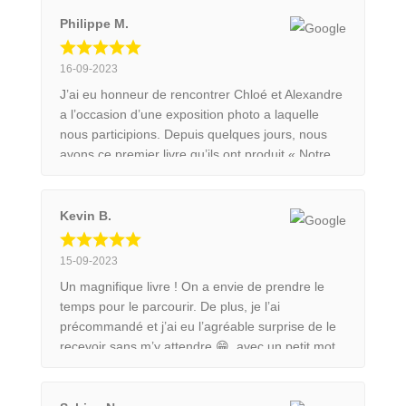
nature qui nous entoure.
Philippe M.
16-09-2023
J’ai eu honneur de rencontrer Chloé et Alexandre
a l’occasion d’une exposition photo a laquelle
nous participions. Depuis quelques jours, nous
avons ce premier livre qu’ils ont produit « Notre
Envol ». Ils nous révèlent ce qui les a conduit à
devenir photographe professionnel le tout illustré
de très belles photos. Si vous êtes un peu
Kevin B.
curieux laissez vous tenter par cet ouvrage.
15-09-2023
Un magnifique livre ! On a envie de prendre le
temps pour le parcourir. De plus, je l’ai
précommandé et j’ai eu l’agréable surprise de le
recevoir sans m’y attendre 😁, avec un petit mot
de remerciement qui est vraiment sympathique !
Chose que je n’ai jamais eu chez d’autres