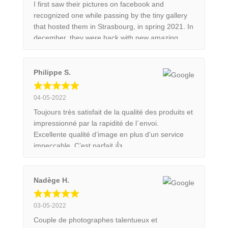
I first saw their pictures on facebook and
recognized one while passing by the tiny gallery
that hosted them in Strasbourg, in spring 2021. In
december, they were back with new amazing
photos and adventures. It was such a pleasure to
be able to speak with them and know the little
stories behind each shot. Their photos are
Philippe S.
beautiful. Some are really typical of wildlife shots
and reveal the beauty of the subjects, some
04-05-2022
others are really graphic and centered on the
Toujours très satisfait de la qualité des produits et
colours or the lines. Hence, according to what
impressionné par la rapidité de l´envoi.
makes you vibrate, you have a wide range of
Excellente qualité d’image en plus d’un service
shots to choose from. They really do have an eye
impeccable. C’est parfait 👍
to bring a little part of nature alive on paper.
Nadège H.
03-05-2022
Couple de photographes talentueux et