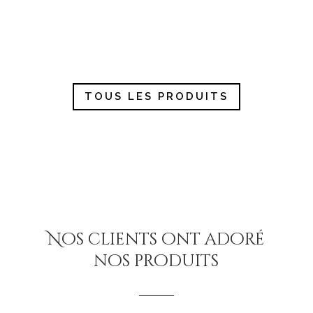
plusieurs
variations.
Les
options
peuvent
TOUS LES PRODUITS
être
choisies
sur
la
page
du
produit
Nos clients ont adoré
nos produits