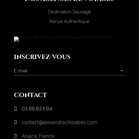
Destination Sauvage
Kenya Authentique
inscrivez-vous
→
contact
03.88.83.11.94

contact@alexandrechloebes.com

Alsace, France
