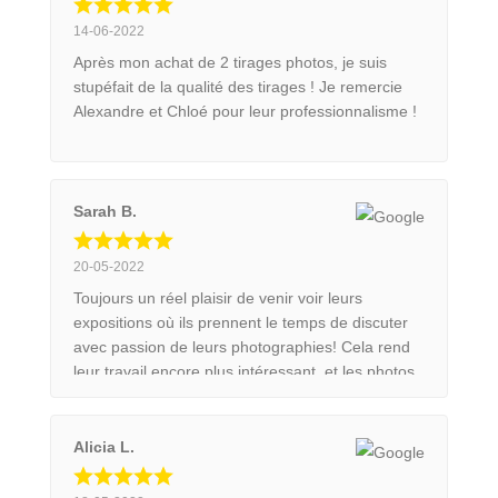
14-06-2022
Après mon achat de 2 tirages photos, je suis
stupéfait de la qualité des tirages ! Je remercie
Alexandre et Chloé pour leur professionnalisme !
Sarah B.
20-05-2022
Toujours un réel plaisir de venir voir leurs
expositions où ils prennent le temps de discuter
avec passion de leurs photographies! Cela rend
leur travail encore plus intéressant, et les photos
d'autant plus belles. Très satisfaite du calendrier
2022 ! commandé 3x pour l'offrir au reste de la
famille.
Alicia L.