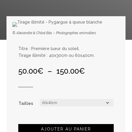
© Alexandre & Chloé Bès – Photographes animaliers
Titre : Première lueur du soleil.
Tirage illimité : 40x30cm ou 60x40cm.
Plage
50.00
€
–
150.00
€
de
prix :
50.00€
à
150.00€
Tailles
AJOUTER AU PANIER