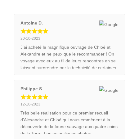
Antoine D.
20-10-2023
J’ai acheté le magnifique ouvrage de Chloé et
Alexandre et ne peux que le recommander ! On
voyage avec eux au fil de leurs rencontres en se
laissant surprendre par la technicité de certaines
images et leur amour de la nature se ressent au
fil des pages. Le livre fera un superbe cadeau à
tous ceux qui sont sensibles à la beauté des
Philippe S.
animaux et aux jolis objets. Bravo à tous les deux
pour votre parcours exemplaire !
12-10-2023
Très belle réalisation pour ce premier recueil
d'Alexandre et Chloé qui nous emmènent à la
découverte de la faune sauvage aux quatre coins
de la Terre. Les magnifiques photos