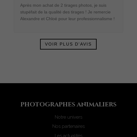
Après mon achat de 2 tirages photos, je suis
stupéfait de la qualité des tirages ! Je remercie
Alexandre et Chloé pour leur professionnalisme !
VOIR PLUS D'AVIS
photograph
e
s animaliers
Notre univers
Nos partenaires
Les actualités