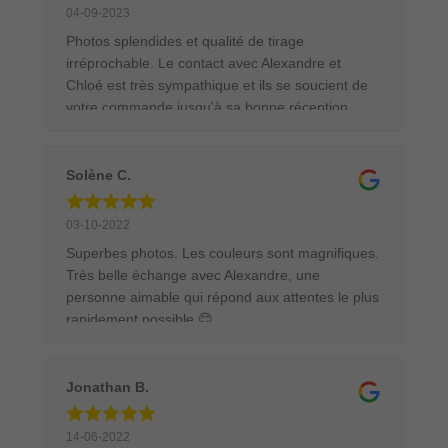
animalière.
04-09-2023
Photos splendides et qualité de tirage
irréprochable. Le contact avec Alexandre et
Chloé est très sympathique et ils se soucient de
votre commande jusqu'à sa bonne réception.
Emballage et transport au top, j'ai commandé un
tirage 90x60 cm encadré dans une caisse
américaine. Le tableau était parfaitement protégé
Solène C.
pour son transport. Ce sera avec un grand plaisir
et en toute confiance que je commanderai
03-10-2022
d'autres tirages.
Superbes photos. Les couleurs sont magnifiques.
Très belle échange avec Alexandre, une
personne aimable qui répond aux attentes le plus
rapidement possible 😊
Jonathan B.
14-06-2022