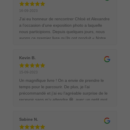
16-09-2023
J’ai eu honneur de rencontrer Chloé et Alexandre
a l’occasion d’une exposition photo a laquelle
nous participions. Depuis quelques jours, nous
avons ce premier livre qu’ils ont produit « Notre
Envol ». Ils nous révèlent ce qui les a conduit à
devenir photographe professionnel le tout illustré
de très belles photos. Si vous êtes un peu
Kevin B.
curieux laissez vous tenter par cet ouvrage.
15-09-2023
Un magnifique livre ! On a envie de prendre le
temps pour le parcourir. De plus, je l’ai
précommandé et j’ai eu l’agréable surprise de le
recevoir sans m’y attendre 😁, avec un petit mot
de remerciement qui est vraiment sympathique !
Chose que je n’ai jamais eu chez d’autres
créateurs. Je recommande ce livre pour tous les
Sabine N.
passionnés de nature et de photographie