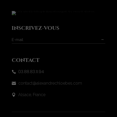
inscrivez-vous
→
contact
03.88.83.11.94

contact@alexandrechloebes.com

Alsace, France
