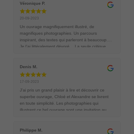
papier de qualité. Le tout est accompagné de
Véronique P.
très beaux textes dans lesquels le jeune couple
nous partage anecdotes et circonstances des
20-09-2023
prises de vue. En bref, un splendide ouvrage qui
Un ouvrage magnifiquement illustré, de
trouvera une bonne place dans la bibliothèque
magnifiques photographies. Un parcours
des passionnés de la Nature et de ses animaux.
inspirant, des textes qui parleront à beaucoup….
Je l’ai littéralement dévoré… La seule critique
possible: c’est trop court!!! J’espère en lire
beaucoup d’autres. Merci pour ce superbe livre.
Denis M.
17-09-2023
J’ai pris un grand plaisir à lire et découvrir ce
superbe ouvrage, Chloé et Alexandre se livrent
en toute simplicité. Les photographies qui
illustrent ce bel ouvrage sont une invitation au
voyage et à la découverte de cette merveilleuse
nature qui nous entoure.
Philippe M.