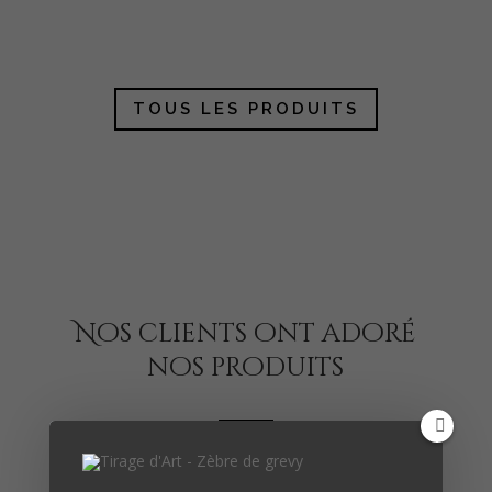
Les
Les
options
options
peuvent
peuven
TOUS LES PRODUITS
être
être
choisies
choisies
sur
sur
la
la
page
page
du
du
produit
produit
Nos clients ont adoré
nos produits