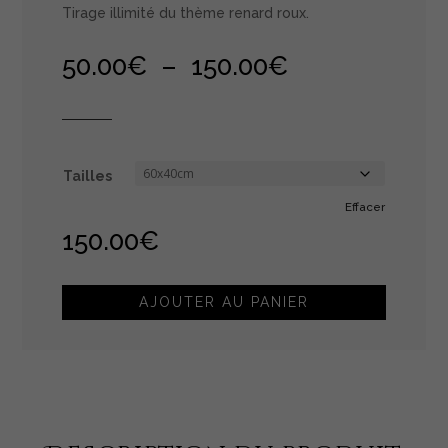
Tirage illimité du thème renard roux.
Plage
50.00
€
–
150.00
€
de
prix :
50.00€
à
150.00€
Tailles
Effacer
150.00
€
AJOUTER AU PANIER