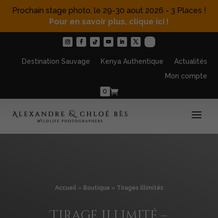
Prochain stage photo, le 29-30 aout 2026 - 3 Places !
Pour en savoir plus, clique ici !
Destination Sauvage
Kenya Authentique
Actualités
Mon compte
0
Accueil
»
Boutique
»
Tirages illimités
Tirage illimité –