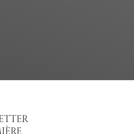
etter
ière