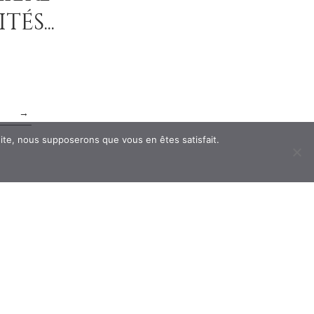
és...
→
 site, nous supposerons que vous en êtes satisfait.