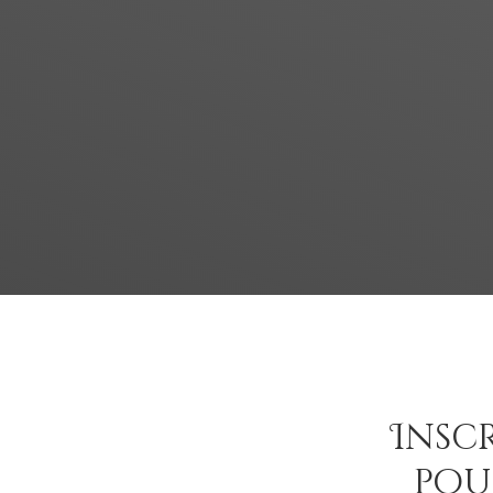
Insc
pou