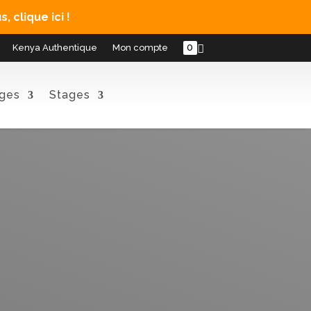
, clique ici !
0
Kenya Authentique
Mon compte
ges
Stages