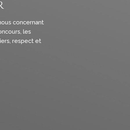
r
 nous concernant
oncours, les
iers, respect et