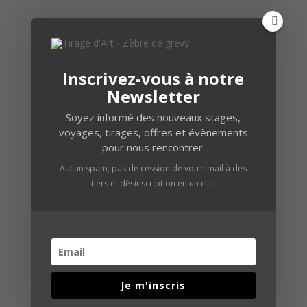
Inscrivez-vous à notre
Newsletter
Soyez informé des nouveaux stages,
voyages, tirages, offres et évènements
pour nous rencontrer.
Aucun spam, pas de cession de votre mail à des
tiers et désinscription en un clic.
Comment contacter
Je m'inscris
virginie agniel ?