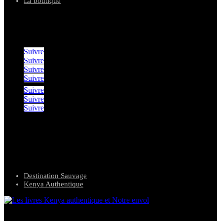
La boutique
suivez notre aventures
Suivre
Suivre
Suivre
Suivre
Suivre
Suivre
Suivre
nos agences de voyages
Destination Sauvage
Kenya Authentique