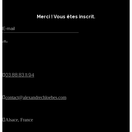
inscrivez-vous
Merci ! Vous êtes inscrit.
→
contact
03.88.83.11.94


contact@alexandrechloebes.com

Alsace, France