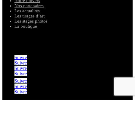
Notre univers
Nos partenaires
Les actualités
Les tirages d’art
Les stages photos
La boutique
suivez notre aventures
Suivre
Suivre
Suivre
Suivre
Suivre
Suivre
Suivre
nos agences de voyages
Destination Sauvage