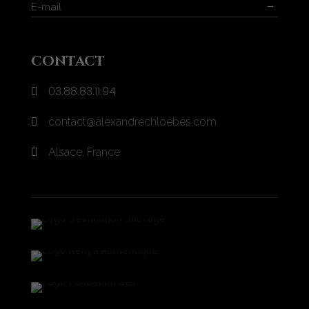
→
contact
03.88.83.11.94

contact@alexandrechloebes.com

Alsace, France
