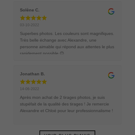
tirage 90x60 cm encadré dans une caisse
américaine. Le tableau était parfaitement protégé
Solène C.
pour son transport. Ce sera avec un grand plaisir
et en toute confiance que je commanderai
03-10-2022
d'autres tirages.
Superbes photos. Les couleurs sont magnifiques.
Très belle échange avec Alexandre, une
personne aimable qui répond aux attentes le plus
rapidement possible 😊
Jonathan B.
14-06-2022
Après mon achat de 2 tirages photos, je suis
stupéfait de la qualité des tirages ! Je remercie
Alexandre et Chloé pour leur professionnalisme !