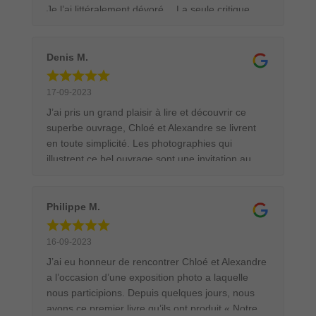
Je l’ai littéralement dévoré… La seule critique
possible: c’est trop court!!! J’espère en lire
beaucoup d’autres. Merci pour ce superbe livre.
Denis M.
17-09-2023
J’ai pris un grand plaisir à lire et découvrir ce
superbe ouvrage, Chloé et Alexandre se livrent
en toute simplicité. Les photographies qui
illustrent ce bel ouvrage sont une invitation au
voyage et à la découverte de cette merveilleuse
nature qui nous entoure.
Philippe M.
16-09-2023
J’ai eu honneur de rencontrer Chloé et Alexandre
a l’occasion d’une exposition photo a laquelle
nous participions. Depuis quelques jours, nous
avons ce premier livre qu’ils ont produit « Notre