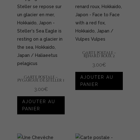
Carte Postale –
Renard roux 2
3.00
€
Carte Postale –
AJOUTER AU
Pygargue de Steller 1
PANIER
3.00
€
AJOUTER AU
PANIER