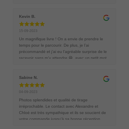
Envol ». Ils nous révèlent ce qui les a conduit à
devenir photographe professionnel le tout illustré
de très belles photos. Si vous êtes un peu
Kevin B.
curieux laissez vous tenter par cet ouvrage.
15-09-2023
Un magnifique livre ! On a envie de prendre le
temps pour le parcourir. De plus, je l’ai
précommandé et j’ai eu l’agréable surprise de le
recevoir sans m’y attendre 😁, avec un petit mot
de remerciement qui est vraiment sympathique !
Chose que je n’ai jamais eu chez d’autres
créateurs. Je recommande ce livre pour tous les
Sabine N.
passionnés de nature et de photographie
animalière.
04-09-2023
Photos splendides et qualité de tirage
irréprochable. Le contact avec Alexandre et
Chloé est très sympathique et ils se soucient de
votre commande jusqu'à sa bonne réception.
Emballage et transport au top, j'ai commandé un