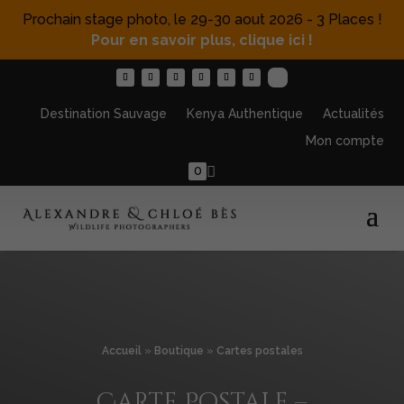
Prochain stage photo, le 29-30 aout 2026 - 3 Places !
Pour en savoir plus, clique ici !
Destination Sauvage
Kenya Authentique
Actualités
Mon compte
0
Accueil
»
Boutique
»
Cartes postales
Carte Postale –