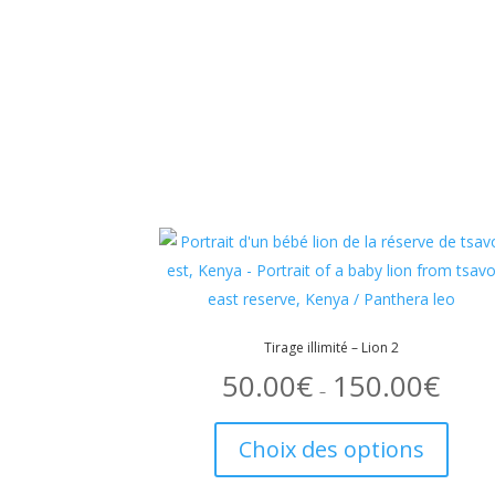
Tirage illimité – Lion 2
50.00
€
150.00
€
Plage
de
–
prix :
Ce
50.00€
à
produi
150.00€
Choix des options
a