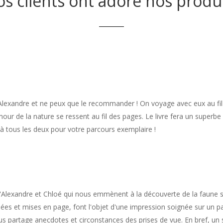
s clients ont adoré nos produ
 Alexandre et ne peux que le recommander ! On voyage avec eux au fil 
mour de la nature se ressent au fil des pages. Le livre fera un superbe
 à tous les deux pour votre parcours exemplaire !
l d'Alexandre et Chloé qui nous emmènent à la découverte de la faune 
es et mises en page, font l'objet d'une impression soignée sur un pa
us partage anecdotes et circonstances des prises de vue. En bref, un