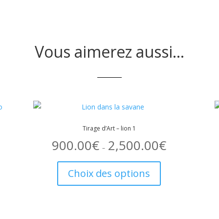
Vous aimerez aussi…
Tirage d’Art – lion 1
900.00
€
2,500.00
€
Plage
de
–
prix :
Ce
900.00€
à
produit
2,500.00€
Choix des options
a
t
plusieurs
variations.