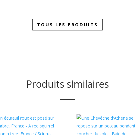
urs
Les
ons.
options
peuvent
TOUS LES PRODUITS
s
être
nt
choisies
sur
es
la
page
du
produit
Produits similaires
t