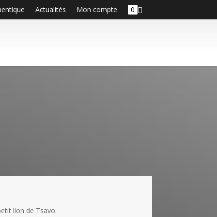
hentique
Actualités
Mon compte
0
petit lion de Tsavo.