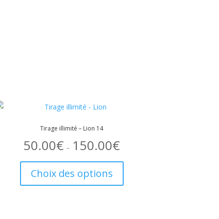
Tirage illimité – Lion 14
50.00
€
150.00
€
Plage
de
–
prix :
Ce
50.00€
à
produit
150.00€
Choix des options
a
plusieurs
variations.