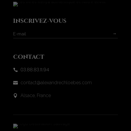
inscrivez-vous
→
contact
03.88.83.11.94

contact@alexandrechloebes.com

Alsace, France
