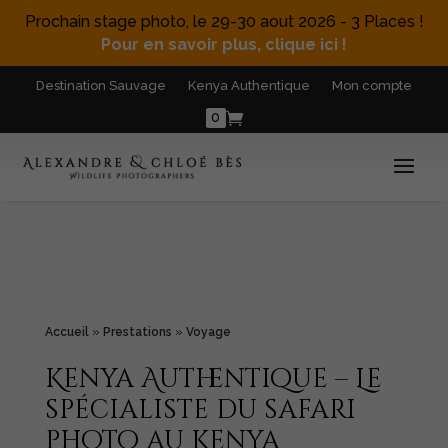
Prochain stage photo, le 29-30 aout 2026 - 3 Places !
Pour en savoir plus, clique ici !
Destination Sauvage
Kenya Authentique
Mon compte
0
Accueil
»
Prestations
»
Voyage
Kenya Authentique – Le
spécialiste du safari
photo au Kenya