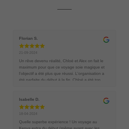
Florian S.
21-09-2024
Un rêve devenu réalité, Chloé et Alex on fait le
maximum pour que ce voyage soie magique et
l'objectif a été plus que réussi. L'organisation a
été parfaite du début à la fin. Chloé a été top
pour gérer l'avant voyage et les demandes de
papiers tandis qu'Alex nous a drivé sur place
pour profiter au maximum. Gros plus pour nous,
Isabelle D.
les guides francophones qui se sont donnés à
fond pour que nous puissions réaliser les
18-04-2024
meilleures photos possible. Je recommande sans
Quelle superbe expérience ! Un voyage au
aucune retenue cette agence. Merci encore
Kenya extra du début (même avant avec les