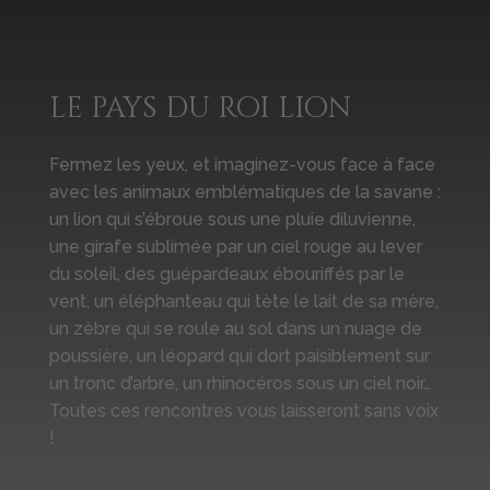
le pays du roi lion
Fermez les yeux, et imaginez-vous face à face
avec les animaux emblématiques de la savane :
un lion qui s’ébroue sous une pluie diluvienne,
une girafe sublimée par un ciel rouge au lever
du soleil, des guépardeaux ébouriffés par le
vent, un éléphanteau qui tète le lait de sa mère,
un zèbre qui se roule au sol dans un nuage de
poussière, un léopard qui dort paisiblement sur
un tronc d’arbre, un rhinocéros sous un ciel noir…
Toutes ces rencontres vous laisseront sans voix
!