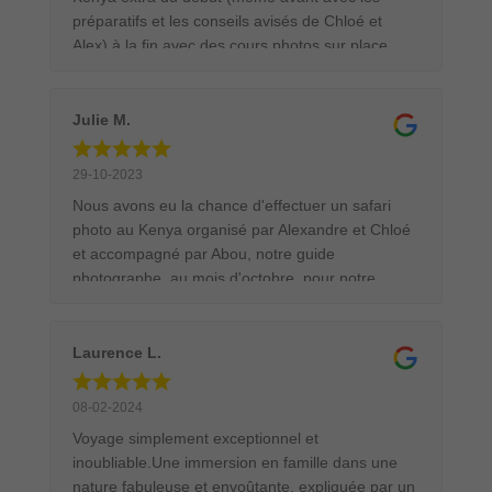
Anne-Sophie et Florian
préparatifs et les conseils avisés de Chloé et
Alex) à la fin avec des cours photos sur place
entre les game drive, des conseils lors des prises
de vue dans le 4x4 grâce à Alex. De top
chauffeurs/guides/photographes qui nous
Julie M.
mettent dans les meilleurs conditions pour avoir
un angle de vue le plus parfait possible. Je
29-10-2023
recommande à 1000% 😍 tout était parfait. Hâte
Nous avons eu la chance d'effectuer un safari
de repartir !
photo au Kenya organisé par Alexandre et Chloé
et accompagné par Abou, notre guide
photographe, au mois d'octobre, pour notre
voyage de Noces. Amboseli, Naivasha, Masai
Mara et Nakuru. Chaque lieu avait sa singularité
et ses merveilles. C’était notre premier"grand
Laurence L.
voyage" avec mon mari et il a été organisé à la
perfection par cette agence. Du premier contact
08-02-2024
téléphonique jusqu'à l'appel visio dès notre retour
Voyage simplement exceptionnel et
en France, nous avons été accompagnés tout le
inoubliable.Une immersion en famille dans une
long de notre voyage et c'est un vrai plus. Grace
nature fabuleuse et envoûtante, expliquée par un